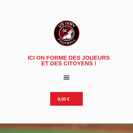
Aller
au
contenu
ICI ON FORME DES JOUEURS
ET DES CITOYENS !
0,00
€